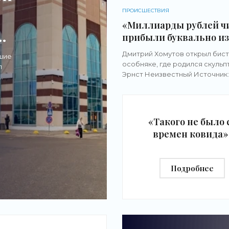
ПРОИСШЕСТВИЯ
«Миллиарды рублей ч
прибыли буквально из
воздуха». Почему в ст
Дмитрий Хомутов открыл бист
йшие
резко подорожала дос
особняке, где родился скульп
л
еды - «Новости бизнес
Эрнст Неизвестный Источник:
Владислав Лоншаков / E1.RU 
вет
еда в доставке порой дороже,
ресторане, где в чек заклады
«Такого не было 
времен ковида»
почему рухнул сп
на детские цент
Подробнее
— откровения
бизнесмена -
«Новости бизнес