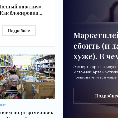
Полный паралич».
Как блокировки
омают бизнес… и
учат выживать -
Подробнее
Новости бизнеса»
Маркетпле
сбоить (и 
хуже). В че
«Новости б
Эксперты прогнозируют
Источник: Артем Устюжа
пользователи всё чаще 
проблемами при работе
маркетплейсами — сайт
Подробне
ТВИЯ
няем по 30-40 человек