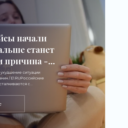
йсы начали
дальше станет
м причина -
изнеса»
 ухудшение ситуации
нин / E1.RUРоссийские
сталкиваются с
 с крупными
ы
е