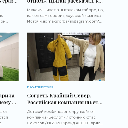
 сразу
отцом». Цыган рассказал, как
Видео»
совмещает жизнь в таборе,
Максим живет в цыганском таборе, но,
блогерство и барный бизнес -
ых
как он сам говорит, «русской жизнью»
«Новости бизнеса»
вой
Источник: maksforbs / instagram.com*
апцевич
Максим Дица — цыган, который
» и
разбивает стереотипы вдребезги. Он
работал моделью, а
ПРОИСШЕСТВИЯ
арила
Согреть Крайний Север.
чему в
Российская компания шьет
аться
пуховики, которые спасают
мают
Детский комбинезон с «ручкой» от
-
даже в якутские морозы, —
ются
компании «Берлот» Источник: Стас
почему у нас о ней не знают -
х
Соколов / NGS.RU Бренд ACOOT вряд