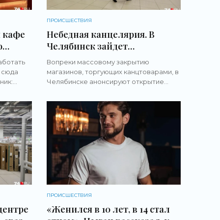
ПРОИСШЕСТВИЯ
 кафе
Небедная канцелярия. В
о
Челябинск зайдет
MS -
федеральная сеть
аботать
Вопреки массовому закрытию
воронежского миллиардера -
 сюда
магазинов, торгующих канцтоварами, в
«Новости бизнеса»
ник:
Челябинске анонсируют открытие
нке»
гипермаркета Источник: Наталья
 чайных
Лапцевич На фоне закрытия мелких
a.
магазинов канцтоваров в Челябинск
ПРОИСШЕСТВИЯ
центре
«Женился в 10 лет, в 14 стал