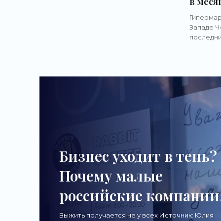
в меся
парфюмерии и косметики «Л'Этуаль»
игруше
планирует в этом году закрыть 150
Гипермар
гиперм
Западе Ч
«Новос
последни
Шилкин Ф
детских 
планируе
Бизнес уходит в тень?
Почему малые
российские компании
больше не хотят игра
Выжить получается не у всех Источник: Юлия