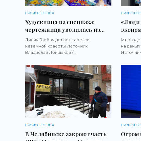
ПРОИСШЕСТВИЯ
ПРОИСШЕС
Художница из спецназа:
«Люди 
чертежница уволилась из
эконом
армии и пошла мыть полы,
мать о
Лилия Горбач делает тарелки
Многодет
чтобы выучиться плавить
деньги
неземной красоты Источник:
на деньг
стекло - «Новости бизнеса»
кризис
Владислав Лоншаков /
Источник
E1.RUЕкатеринбурженка Лилия Горбач
«Новос
что зани
больше 20 лет создает произведения
стало не
искусства из цветного стекла. За ее
предприн
плечами — служба
ПРОИСШЕСТВИЯ
ПРОИСШЕС
В Челябинске закроют часть
Огромн