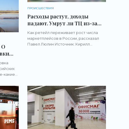
ПРОИСШЕСТВИЯ
Расходы растут, доходы
падают. Умрут ли ТЦ из-за
маркетплейсов — мнение
Как ретейл переживает рост числа
вице-президента «Союза
маркетплейсов в России, рассказал
торговых центров» -
Павел Люлин Источник: Кирилл
 О
«Новости бизнеса»
Поверинов / 76.RU Маркетплейсы
овки
изменили рынок ретейла: пункты
другой
выдачи заказов (ПВЗ) почти в каждом
овка
доме
сийских
е-какие
очник:...