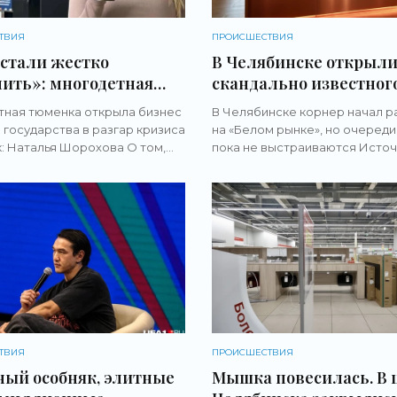
ТВИЯ
ПРОИСШЕСТВИЯ
стали жестко
В Челябинске открыли
ить»: многодетная
скандально известног
ткрыла бизнес на
московского бренда PI
ная тюменка открыла бизнес
В Челябинске корнер начал р
 государства в разгар
«Новости бизнеса»
и государства в разгар кризиса
на «Белом рынке», но очереди
а и боится прогореть -
: Наталья Шорохова О том,
пока не выстраиваются Источ
ти бизнеса»
маться бизнесом в 2026 году
Михаил Шилкин На «Белом ры
просто, кричат
открыли корнер PIMS — бренд
иматели из-за каждого
напитков в формате bubble te
ТВИЯ
ПРОИСШЕСТВИЯ
ый особняк, элитные
Мышка повесилась. В 