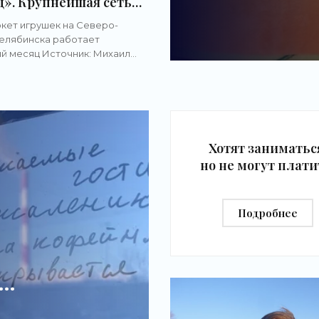
ц». Крупнейшая сеть
к закроет
кет игрушек на Северо-
аркет в Челябинске -
елябинска работает
ти бизнеса»
й месяц Источник: Михаил
едеральная сеть по продаже
товаров «Маркер Игрушка»
т закрыть гипермаркет в
Хотят заниматьс
но не могут плати
Владелица фитне
студии — о том, к
Подробнее
выживает малы
бизнес - «Новос
бизнеса»
ть