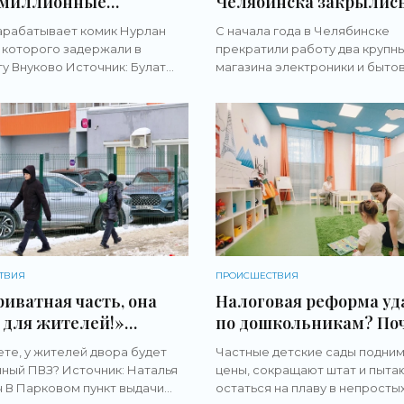
 миллионные
Челябинска закрылись
ры? На чём разбогател
два гипермаркета «М.
арабатывает комик Нурлан
С начала года в Челябинске
Сабуров, которому
- «Новости бизнеса»
 которого задержали в
прекратили работу два крупн
или въезд в Россию на
у Внуково Источник: Булат
магазина электроники и быто
 - «Новости бизнеса»
 UFA1.RU Комику из Казахстана
техники Источник: Наталья Л
Сабурову запретили въезд в
Торговые комплексы «Таганай
 50 лет, такое
«Радуга» лишились якорного
арендатора — там
ТВИЯ
ПРОИСШЕСТВИЯ
риватная часть, она
Налоговая реформа уд
 для жителей!»
по дошкольникам? По
нцев возмутило
России начали закрыв
ете, у жителей двора будет
Частные детские сады подни
ие пункта выдачи
частные детские сады 
ный ПВЗ? Источник: Наталья
цены, сокращают штат и пыта
rries в закрытом дворе
«Новости бизнеса»
 В Парковом пункт выдачи
остаться на плаву в непросты