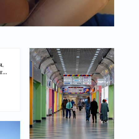
я,
ть.
с-
ак
й
ти