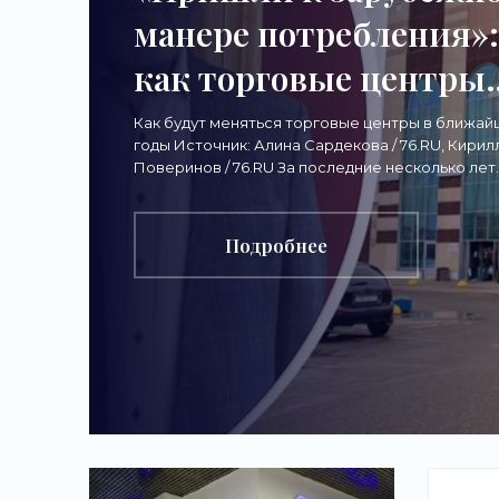
манере потребления»:
как торговые центры
изменятся из-за
Как будут меняться торговые центры в ближа
годы Источник: Алина Сардекова / 76.RU, Кирил
давления
Поверинов / 76.RU За последние несколько лет
россияне привыкли к онлайн-шопингу. Его расц
маркетплейсов -
Подробнее
«Новости бизнеса»