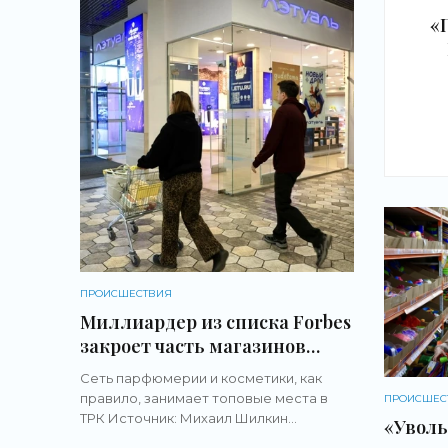
«
л
«
ПРОИСШЕСТВИЯ
Миллиардер из списка Forbes
закроет часть магазинов
«Л’Этуаль». Ждать ли снятия
Сеть парфюмерии и косметики, как
вывесок в Челябинске? -
правило, занимает топовые места в
ПРОИСШЕС
«Новости бизнеса»
ТРК Источник: Михаил Шилкин
«Уволь
Крупнейшая российская сеть