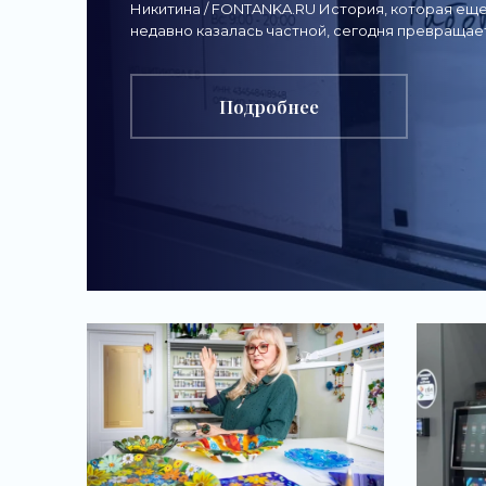
Никитина / FONTANKA.RU История, которая ещ
«вбелую» - «Новости
недавно казалась частной, сегодня превращае
системную. По данным бизнес-объединения «
бизнеса»
Подробнее