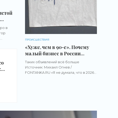
истой
ране
ро в
тавка
тор
а»
ПРОИСШЕСТВИЯ
Почему
«Хуже, чем в 90-е». Почему
 чем в
малый бизнес в России
вают и
оказался на грани
со
Таких объявлений всё больше
вымирания - «Новости
Источник: Михаил Огнев /
:
бизнеса»
FONTANKA.RU «Я не думала, что в 2026
рос
году буду жить хуже, чем в 90-е», —
ры
делится в соцсетях владелица
небольшого салона услуг из
Подмосковья. Еще
а»