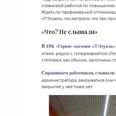
«плановой работой по повышению к
Ждать ли парфюмерной оптимизаци
«Л'Этуаль», посмотрели, что там пр
«Что? Не слышали»
В ТРК «Горки» магазин «Л'Этуаль» занимает одно из трафиковых мест — на первом
этаже, рядом с гипермаркетом «Лен
стеллажи, как обычно, заполнены т
Спрашиваем работников, слышали ли они о планах по сокращению сети. По словам
администратора, закрываться они
закрытие у неё тоже нет.