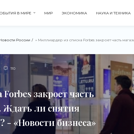
ОБЫТИЯ В МИРЕ
МИР
ЭКОНОМИКА
НАУКА И ТЕХНИКА
Новости России
» Миллиардер из списка Forbes закроет часть магазинов «Л’Эт
110
 Forbes закроет часть
. Ждать ли снятия
? - «Новости бизнеса»