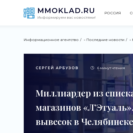
MMOKLAD.RU
РОССИЯ
С
Информируем вас новостями!
Информационное агентство
»
Последние новости
»
СЕРГЕЙ АРБУЗОВ
6 минут чтения
Миллиардер из списка
магазинов «Л’Этуаль»
вывесок в Челябинске