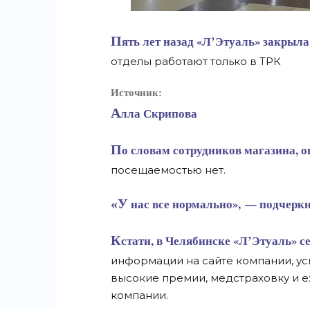
Пять лет назад «Л’Этуаль» закрыла отдельно стоящие бутики в Челябинске, теперь
отделы работают только в ТРК
Источник:
Алла Скрипова
По словам сотрудников магазина, он работает в комплексе уже более 10 лет, и проблем с
посещаемостью нет.
«У нас все нормально», — подчерк
Кстати, в Челябинске «Л’Этуаль» сейчас ищет продавца-консультанта. Судя по
информации на сайте компании, у
высокие премии, медстраховку и е
компании.