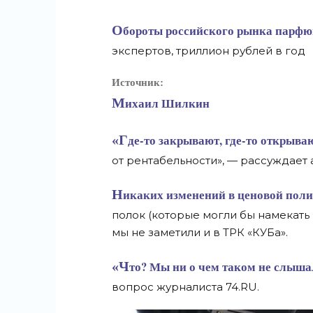
Обороты российского рынка парфюмерии и косметики превышают, по данным
экспертов, триллион рублей в год
Источник:
Михаил Шилкин
«Где-то закрывают, где-то открывают магазины. [Это] зависит от проходимости места и
от рентабельности», — рассуждает
Никаких изменений в ценовой политике, раскладке товаров и тем более пустующих
полок (которые могли бы намекать 
мы не заметили и в ТРК «КУБа».
«Что? Мы ни о чем таком не слышали», — с удивлением отреагировали продавцы на
вопрос журналиста 74.RU.