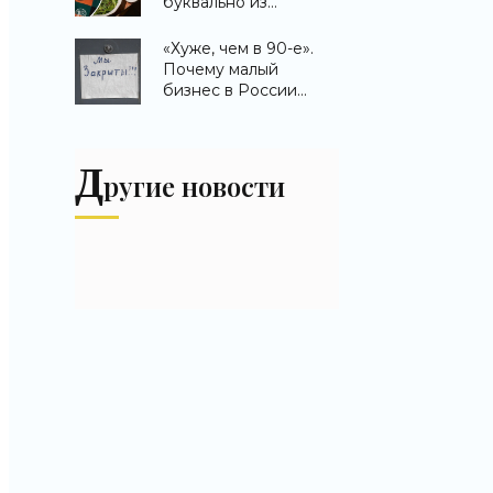
буквально из
«Новости бизнеса»
воздуха». Почему в
стране резко
«Хуже, чем в 90-е».
подорожала доставка
Почему малый
еды - «Новости
бизнес в России
бизнеса»
оказался на грани
вымирания -
«Новости бизнеса»
Д
ругие новости