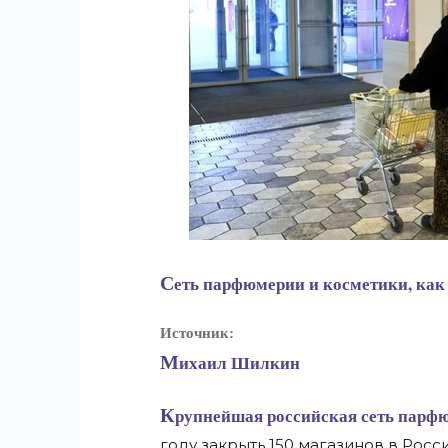
Сеть парфюмерии и косметики, как
Источник:
Михаил Шилкин
Крупнейшая российская сеть парфюмерии и косметики «Л'Этуаль» планирует в этом
году закрыть 150 магазинов в Росс