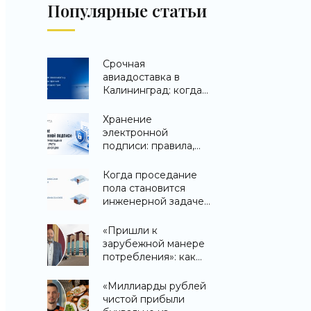
Популярные статьи
Срочная
авиадоставка в
Калининград: когда
важна каждая минута
Хранение
электронной
подписи: правила,
требования и
порядок учета ЭЦП в
Когда проседание
организации
пола становится
инженерной задачей,
а не косметическим
дефектом
«Пришли к
зарубежной манере
потребления»: как
торговые центры
изменятся из-за
«Миллиарды рублей
давления
чистой прибыли
маркетплейсов -