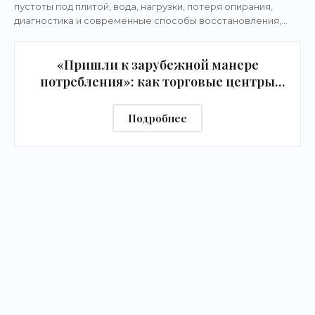
пустоты под плитой, вода, нагрузки, потеря опирания,
диагностика и современные способы восстановления,
включая полимерное инъектирование без
«Пришли к зарубежной манере
потребления»: как торговые центры
изменятся из-за давления
маркетплейсов - «Новости бизнеса»
Подробнее