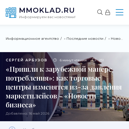
MMOKLAD.RU
Информируем вас новостями!
Информационное агентство
»
Последние новости
»
Новости России
СЕРГЕЙ АРБУЗОВ
6 минут чтения
251
«Пришли к зарубежной манере
потребления»: как торговые
центры изменятся из-за давления
маркетплейсов - «Новости
бизнеса»
Добавлено: 16 май 2026