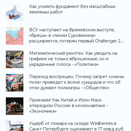
Как усилить фундамент без масштабных
земляных работ
ВСУ наступают на Времевском выступе,
«брешь» в «линии Суровикина»
расширяется, потерян первый Challenger 2.
Что происходит на фронте -
«Информационное агентство»
Математический рентген. Как увидеть на
графике не только вброшенные, но и
украденные голоса - «Политика»
Переход воспрещен. Почему запрет «смены
пола» приведет к волне суицидов и что об
этом думают психиатры - «Общество»
Приехали! Как Китай и Илон Маск
опередили Россию в космонавтике -
«Экономика»
Ущерб от пожара на складе Wildberries в
Санкт-Петербурге оценивают в 17 млрд руб.