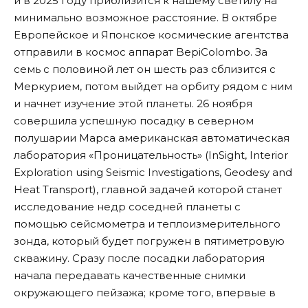
и в 2025 году приблизится к нашему светилу на
минимально возможное расстояние. В октябре
Европейское и Японское космические агентства
отправили в космос аппарат BepiColombo. За
семь с половиной лет он шесть раз сблизится с
Меркурием, потом выйдет на орбиту рядом с ним
и начнет изучение этой планеты. 26 ноября
совершила успешную посадку в северном
полушарии Марса американская автоматическая
лаборатория «Проницательность» (InSight, Interior
Exploration using Seismic Investigations, Geodesy and
Heat Transport), главной задачей которой станет
исследование недр соседней планеты с
помощью сейсмометра и теплоизмерительного
зонда, который будет погружен в пятиметровую
скважину. Сразу после посадки лаборатория
начала передавать качественные снимки
окружающего пейзажа; кроме того, впервые в