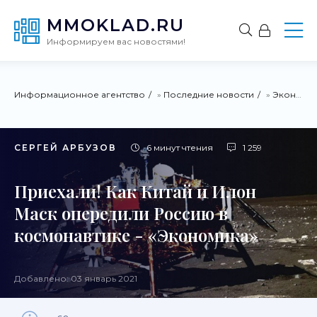
MMOKLAD.RU
Информируем вас новостями!
Информационное агентство
»
Последние новости
»
Экономика
СЕРГЕЙ АРБУЗОВ
6 минут чтения
1 259
Приехали! Как Китай и Илон
Маск опередили Россию в
космонавтике - «Экономика»
Добавлено: 03 январь 2021