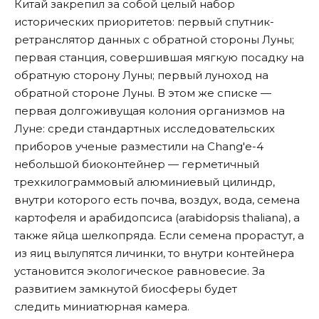
Китай закрепил за собой целый набор
исторических приоритетов: первый спутник-
ретранслятор данных с обратной стороны Луны;
первая станция, совершившая мягкую посадку на
обратную сторону Луны; первый луноход на
обратной стороне Луны. В этом же списке —
первая долгоживущая колония организмов на
Луне: среди стандартных исследовательских
приборов ученые разместили на Chang'e-4
небольшой биоконтейнер — герметичный
трехкилограммовый алюминиевый цилиндр,
внутри которого есть почва, воздух, вода, семена
картофеля и арабидопсиса (arabidopsis thaliana), а
также яйца шелкопряда. Если семена прорастут, а
из яиц вылупятся личинки, то внутри контейнера
установится экологическое равновесие. За
развитием замкнутой биосферы будет
следить миниатюрная камера.