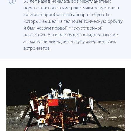
60 лет назад началась эра межпланетных
перелетов: советские ракетчики запустили в
космос шарообразный аппарат «Луна-1»,
который вышел на гелиоцентрическую орбиту
и был назван первой «искусственной
планетой». А в июле будет пятидесятилетие
эпохальной высадки на Луну американских
астронавтов.