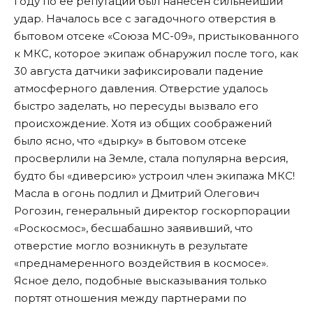
году по ее репутации был нанесен сильнейший
удар. Началось все с загадочного отверстия в
бытовом отсеке «Союза МС-09», пристыкованного
к МКС, которое экипаж обнаружил после того, как
30 августа датчики зафиксировали падение
атмосферного давления. Отверстие удалось
быстро заделать, но пересуды вызвало его
происхождение. Хотя из общих соображений
было ясно, что «дырку» в бытовом отсеке
просверлили на Земле, стала популярна версия,
будто бы «диверсию» устроил член экипажа МКС!
Масла в огонь подлил и Дмитрий Олегович
Рогозин, генеральный директор госкорпорации
«Роскосмос», бесшабашно заявивший, что
отверстие могло возникнуть в результате
«преднамеренного воздействия в космосе».
Ясное дело, подобные высказывания только
портят отношения между партнерами по