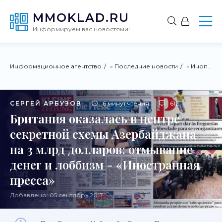
MMOKLAD.RU
Информируем вас новостями!
Информационное агентство
»
Последние новости
»
Инопресса
СЕРГЕЙ АРБУЗОВ
6 минут чтения
612
Британия оказалась в центре
секретной схемы Азербайджана
на 3 млрд долларов: отмывание
денег и лоббизм - «Иностранная
пресса»
Добавлено: 05 сентябрь 2017