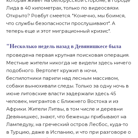
которая живет на белорусской стороне, в городе
Лида в 40 километрах, только по видеосвязи.
Открыто? Ровбут смеется. "Конечно, мы боимся,
что службы безопасности прослушивают". А
теперь еще и этот миграционный кризис".
"Несколько недель назад в Девянишкесе была
проведена первая крупная поисковая операция.
Местные жители никогда не видели здесь ничего
подобного. Вертолет кружил в ночи,
беспилотники парили над лесным массивом,
собаки вынюхивали следы. Только за одну ночь в
июне литовские власти задержали здесь 45
человек, мигрантов с Ближнего Востока и из
Африки. Жители Литвы, в том числе и деревни
Девянишкес, знают, что беженцы прибывают на
Лампедузу, на греческий остров Лесбос, куда-то
в Турцию, даже в Испанию, и что при разговоре о