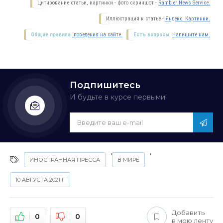
Цитирование статьи, картинки - фото скриншот -
Rambler News Service.
Иллюстрация к статье -
Яндекс. Картинки.
Общие правила
поведения на сайте.
Есть вопросы.
Напишите нам.
Подпишитесь
И будьте в курсе первыми!
,
,
ИНОСТРАННАЯ ПРЕССА
В МИРЕ
10 АВГУСТА 2021 Г
Добавить
0
0
в мою ленту