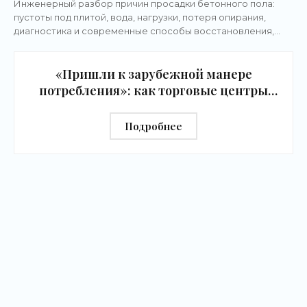
Инженерный разбор причин просадки бетонного пола:
пустоты под плитой, вода, нагрузки, потеря опирания,
диагностика и современные способы восстановления,
включая полимерное инъектирование без
«Пришли к зарубежной манере
потребления»: как торговые центры
изменятся из-за давления
маркетплейсов - «Новости бизнеса»
Подробнее