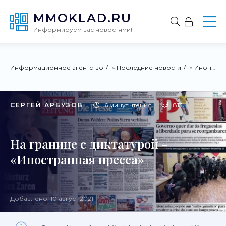
MMOKLAD.RU
Информируем вас новостями!
Информационное агентство
»
Последние новости
»
Инопресса
СЕРГЕЙ АРБУЗОВ
6 минут чтения
813
На границе с диктатурой -
«Иностранная пресса»
Добавлено: 10 август 2021