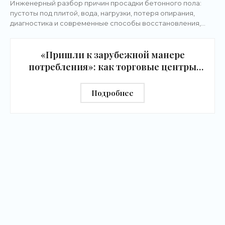
Инженерный разбор причин просадки бетонного пола:
пустоты под плитой, вода, нагрузки, потеря опирания,
диагностика и современные способы восстановления,
включая полимерное инъектирование без
«Пришли к зарубежной манере
потребления»: как торговые центры
изменятся из-за давления
маркетплейсов - «Новости бизнеса»
Подробнее