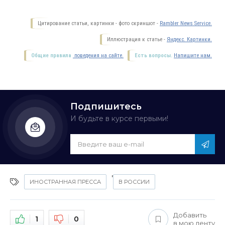
Цитирование статьи, картинки - фото скриншот -
Rambler News Service.
Иллюстрация к статье -
Яндекс. Картинки.
Общие правила
поведения на сайте.
Есть вопросы.
Напишите нам.
Подпишитесь
И будьте в курсе первыми!
,
ИНОСТРАННАЯ ПРЕССА
В РОССИИ
Добавить
1
0
в мою ленту