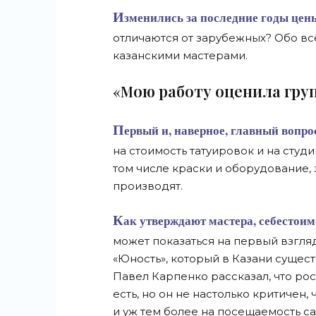
Изменились за последние годы цены на тату? Чем российские любители тату
отличаются от зарубежных? Обо вс
казанскими мастерами.
«Мою работу оценила гру
Первый и, наверное, главный вопрос, который мы задали студиям: как рост цен повлиял
на стоимость татуировок и на студи
том числе краски и оборудование, 
производят.
Как утверждают мастера, себестоимость материалов для татуировок не так высока, как
может показаться на первый взгляд
«Юность», который в Казани существ
Павел Карпенко рассказал, что ро
есть, но он не настолько критичен,
и уж тем более на посещаемость с