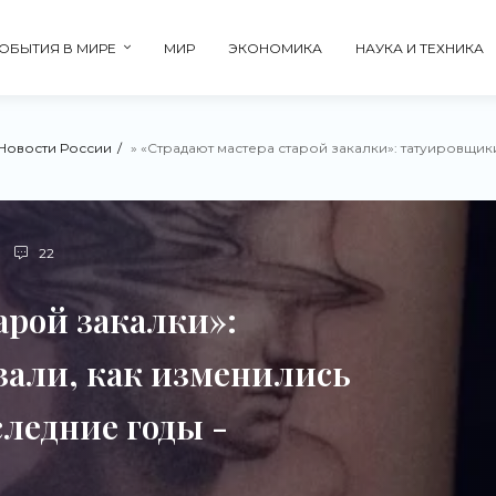
ОБЫТИЯ В МИРЕ
МИР
ЭКОНОМИКА
НАУКА И ТЕХНИКА
Новости России
» «Страдают мастера старой закалки»: татуировщики рассказали, 
22
арой закалки»:
зали, как изменились
следние годы -