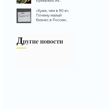
буквально из
«Новости бизнеса»
воздуха». Почему в
стране резко
«Хуже, чем в 90-е».
подорожала доставка
Почему малый
еды - «Новости
бизнес в России
бизнеса»
оказался на грани
вымирания -
«Новости бизнеса»
Д
ругие новости