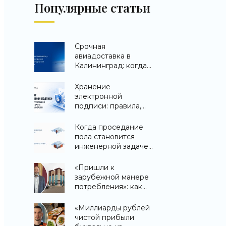
Популярные статьи
Срочная
авиадоставка в
Калининград: когда
важна каждая минута
Хранение
электронной
подписи: правила,
требования и
порядок учета ЭЦП в
Когда проседание
организации
пола становится
инженерной задачей,
а не косметическим
дефектом
«Пришли к
зарубежной манере
потребления»: как
торговые центры
изменятся из-за
«Миллиарды рублей
давления
чистой прибыли
маркетплейсов -